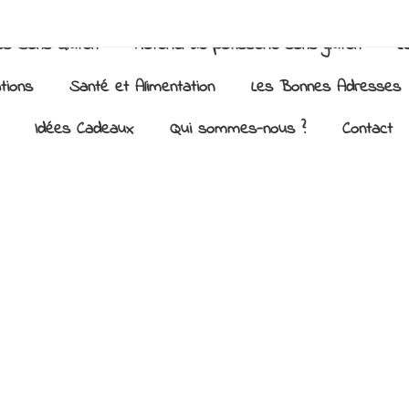
es Sans Gluten
Matériel de pâtisserie sans gluten
L
ations
Santé et Alimentation
Les Bonnes Adresses
Idées Cadeaux
Qui sommes-nous ?
Contact