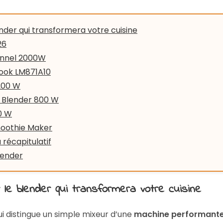
nder qui transformera votre cuisine
26
ionnel 2000W
Cook LM871A10
1200 W
0 Blender 800 W
00 W
moothie Maker
 récapitulatif
lender
le blender qui transformera votre cuisine
ui distingue un simple mixeur d’une
machine performant