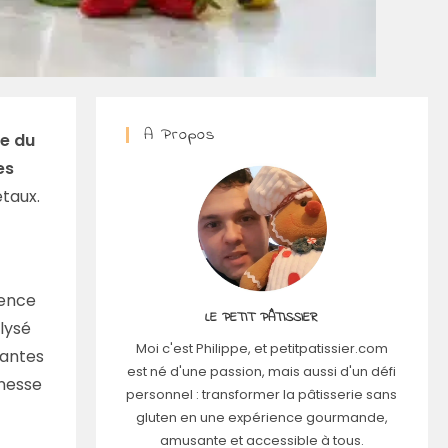
A Propos
ce du
es
étaux.
lence
LE PETIT PÂTISSIER
lysé
Moi c'est Philippe, et petitpatissier.com
mantes
est né d'une passion, mais aussi d'un défi
inesse
personnel : transformer la pâtisserie sans
gluten en une expérience gourmande,
amusante et accessible à tous.