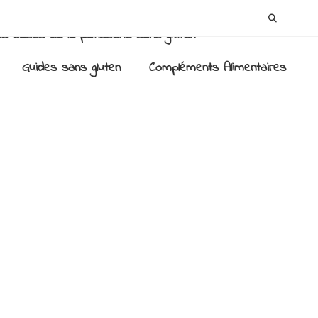
es bases de la pâtisserie sans gluten
Guides sans gluten
Compléments Alimentaires